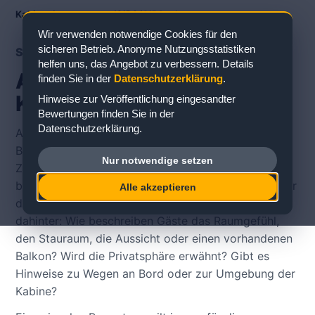
Kabinenbewertungen
/
AIDA
/
AIDAsol
Wir verwenden notwendige Cookies für den
sicheren Betrieb. Anonyme Nutzungsstatistiken
SCHIFFS- UND DECKÜBERSICHT
helfen uns, das Angebot zu verbessern. Details
AIDAsol Deckplan &
finden Sie in der
Datenschutzerklärung
.
Kabinenbewertungen
Hinweise zur Veröffentlichung eingesandter
Bewertungen finden Sie in der
Datenschutzerklärung.
Auf der Schiffsseite zu AIDAsol können Sie
Bewertungen zu konkreten Kabinen im
Nur notwendige setzen
Zusammenhang mit Deck, Kabinentyp und Lage
betrachten. Für die Kabinenwahl ist wichtig, nicht nur
Alle akzeptieren
die Kategorie zu lesen, sondern die Erfahrung
dahinter: Wie beschreiben Gäste das Raumgefühl,
den Stauraum, die Aussicht oder einen vorhandenen
Balkon? Wird die Privatsphäre erwähnt? Gibt es
Hinweise zu Wegen an Bord oder zur Umgebung der
Kabine?