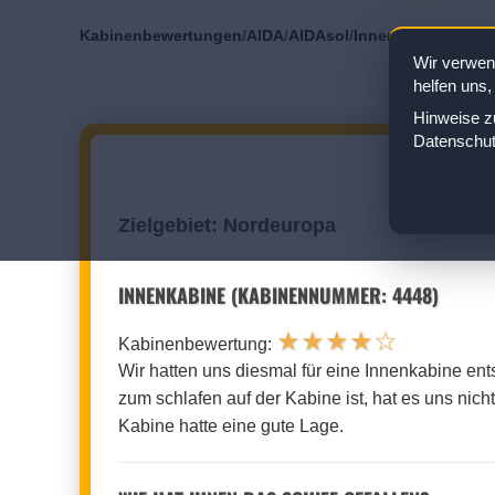
Kabinenbewertungen
/
AIDA
/
AIDAsol
/
Innenkabine
/
Kabin
Wir verwen
helfen uns,
Hinweise zu
Datenschut
AIDASO
Zielgebiet: Nordeuropa
INNENKABINE (KABINENNUMMER: 4448)
★
★
★
★
☆
Kabinenbewertung:
Wir hatten uns diesmal für eine Innenkabine en
zum schlafen auf der Kabine ist, hat es uns nic
Kabine hatte eine gute Lage.