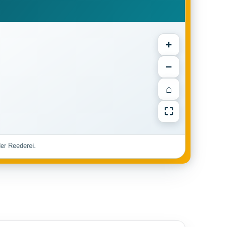
+
−
⌂
⛶
der Reederei.