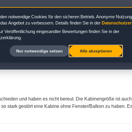
e 4448
den notwendige Cookies für den sicheren Betrieb. Anonyme Nutzungs
 das Angebot zu verbessern. Details finden Sie in der
Datenschutzer
r Veröffentlichung eingesandter Bewertungen finden Sie in der
zerklärung.
L KABINE 4448: BEWERTUNG ZUR INNE
Nur notwendige setzen
Alle akzeptieren
tschieden und haben es nicht bereut. Die Kabinengröße ist auc
ht so stark gestört eine Kabine ohne Fenster/Balkon zu haben.