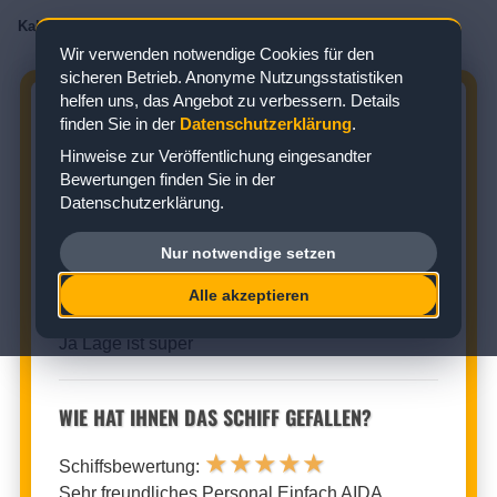
Kabinenbewertungen
/
AIDA
/
AIDAsol
/
Balkonkabine
/
Kabine 9223
Wir verwenden notwendige Cookies für den
sicheren Betrieb. Anonyme Nutzungsstatistiken
helfen uns, das Angebot zu verbessern. Details
AIDASOL KABINE 9223:
finden Sie in der
Datenschutzerklärung
.
BEWERTUNG ZUR BALKONKABINE
Hinweise zur Veröffentlichung eingesandter
Bewertungen finden Sie in der
Zielgebiet: Karibik
Datenschutzerklärung.
Nur notwendige setzen
BALKONKABINE (KABINENNUMMER: 9223)
Alle akzeptieren
★
★
★
★
★
Kabinenbewertung:
Ja Lage ist super
WIE HAT IHNEN DAS SCHIFF GEFALLEN?
★
★
★
★
★
Schiffsbewertung:
Sehr freundliches Personal Einfach AIDA