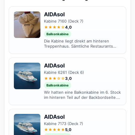
AIDAsol
Kabine 7160 (Deck 7)
★★★★☆
4,0
Balkonkabine
Die Kabine liegt direkt am hinteren
Treppenhaus. Sämtliche Restaurants
und das Theatrium sind super zu
erreichen und man kann die...
AIDAsol
Kabine 6261 (Deck 6)
★★★☆☆
3,0
Balkonkabine
Wir hatten eine Balkonkabine im 6. Stock
im hinteren Teil auf der Backbordseite.
Die Kabine war wunderschön und hatte
wie alle...
AIDAsol
Kabine 7173 (Deck 7)
★★★★★
5,0