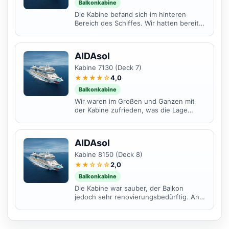
Balkonkabine
Die Kabine befand sich im hinteren
Bereich des Schiffes. Wir hatten bereits
auch bei den letzten Kreuzfahrten mit
Aida mar und...
AIDAsol
Kabine 7130 (Deck 7)
★★★★☆
4,0
Balkonkabine
Wir waren im Großen und Ganzen mit
der Kabine zufrieden, was die Lage
angeht. Es gab keine störenden
Geräusche und auch keine...
AIDAsol
Kabine 8150 (Deck 8)
★★☆☆☆
2,0
Balkonkabine
Die Kabine war sauber, der Balkon
jedoch sehr renovierungsbedürftig. An
vielen Stellen platzt die Farbe ab und
fällt in großen...