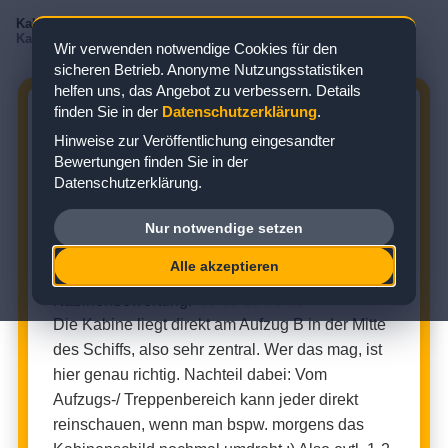
Kabinenbewertungen
/
Mein Schiff
/
Mein Schiff 1
/
Junior Suite
/
Kabine 10108
Wir verwenden notwendige Cookies für den
sicheren Betrieb. Anonyme Nutzungsstatistiken
helfen uns, das Angebot zu verbessern. Details
finden Sie in der
Datenschutzerklärung
.
MEIN SCHIFF 1 KABINE 10108:
Hinweise zur Veröffentlichung eingesandter
BEWERTUNG ZUR JUNIOR SUITE
Bewertungen finden Sie in der
Datenschutzerklärung.
Zielgebiet: Ostsee
Nur notwendige setzen
JUNIOR SUITE (KABINENNUMMER: 10108)
Alle akzeptieren
★
★
★
★
☆
Kabinenbewertung:
Die Kabine liegt direkt am Aufzug B in der Mitte
des Schiffs, also sehr zentral. Wer das mag, ist
hier genau richtig. Nachteil dabei: Vom
Aufzugs-/ Treppenbereich kann jeder direkt
reinschauen, wenn man bspw. morgens das