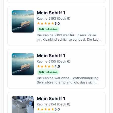
Bugkamera des Schiffes hat. Das
Fenster ist viel größer...
Mein Schiff 1
Kabine 9193 (Deck 9)
★★★★★
5,0
Balkonkabine
Die Kabine 9193 war für unsere Reise
mit Kleinkind schlichtweg ideal. Die Lage
auf Deck 9 hat uns besonders gut
gefallen, da sie...
Mein Schiff 1
Kabine 6155 (Deck 6)
★★★★☆
4,0
Balkonkabine
Die Kabine war ohne Sichtbehinderung.
Sehr störend empfand ich, dass sich
direkt darunter der Raucherbereich
befand und somit...
Mein Schiff 1
Kabine 8154 (Deck 8)
★★★★★
5,0