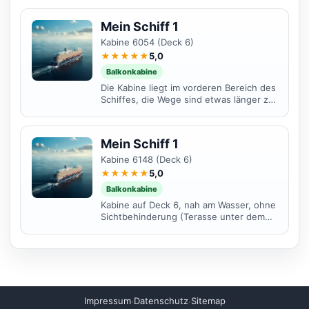
auch tolle Fotos...
Mein Schiff 1
Kabine 6054 (Deck 6)
★★★★★
5,0
Balkonkabine
Die Kabine liegt im vorderen Bereich des
Schiffes, die Wege sind etwas länger zu
den wichtigen Teilen vom Schiff, das
nächste mal...
Mein Schiff 1
Kabine 6148 (Deck 6)
★★★★★
5,0
Balkonkabine
Kabine auf Deck 6, nah am Wasser, ohne
Sichtbehinderung (Terasse unter dem
Balkon), Bett am Fenster
Impressum
Datenschutz
Sitemap
·
·