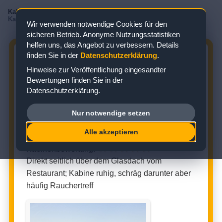
Kabinenbewertungen
/
Mein Schiff
/
Mein Schiff 1
/
Balkonkabine
/
Kabine 6181
Wir verwenden notwendige Cookies für den
sicheren Betrieb. Anonyme Nutzungsstatistiken
helfen uns, das Angebot zu verbessern. Details
finden Sie in der
Datenschutzerklärung
.
MEIN SCHIFF 1 KABINE 6181:
Hinweise zur Veröffentlichung eingesandter
BEWERTUNG ZUR BALKONKABINE
Bewertungen finden Sie in der
Datenschutzerklärung.
Zielgebiet: Mittelmeer
Nur notwendige setzen
BALKONKABINE (KABINENNUMMER: 6181)
Alle akzeptieren
★
★
★
☆
☆
Kabinenbewertung:
Direkt seitlich über dem Glasdach vom
Restaurant; Kabine ruhig, schräg darunter aber
häufig Rauchertreff