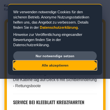
Kabinenbewertungen
/
Mein Schiff
/
Mein Schiff 1
/
Balkonkabine
/
Kabine 6083
Wir verwenden notwendige Cookies für den
sicheren Betrieb. Anonyme Nutzungsstatistiken
helfen uns, das Angebot zu verbessern. Details
finden Sie in der
Datenschutzerklärung
.
MEIN SCHIFF 1 KABINE 6083:
Hinweise zur Veröffentlichung eingesandter
BEWERTUNG ZUR BALKONKABINE
Bewertungen finden Sie in der
Datenschutzerklärung.
Zielgebiet: Nordeuropa
Nur notwendige setzen
BALKONKABINE (KABINENNUMMER: 6083)
Alle akzeptieren
★
★
★
★
☆
Kabinenbewertung:
Die Kabine lag auf Deck 6 mit Sichtbehinderung
- Rettungsboote
SERVICE BEI KLEEBLATT KREUZFAHRTEN