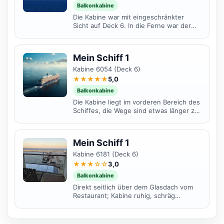
Balkonkabine
Die Kabine war mit eingeschränkter
Sicht auf Deck 6. In die Ferne war der
Ausblick sehr schön und man konnte
auch tolle Fotos...
Mein Schiff 1
Kabine 6054 (Deck 6)
★★★★★
5,0
Balkonkabine
Die Kabine liegt im vorderen Bereich des
Schiffes, die Wege sind etwas länger zu
den wichtigen Teilen vom Schiff, das
nächste mal...
Mein Schiff 1
Kabine 6181 (Deck 6)
★★★☆☆
3,0
Balkonkabine
Direkt seitlich über dem Glasdach vom
Restaurant; Kabine ruhig, schräg
darunter aber häufig Rauchertreff