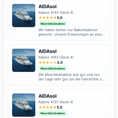
AIDAsol
Kabine 4143 (Deck 4)
★★★★★
5,0
Meerblickkabine
Wir haben bisher nur Balkonkabinen
gebucht. Unsere Erwartungen an eine
Meerblickkabine waren niedrig aber
wurden wirklich...
AIDAsol
Kabine 4163 (Deck 4)
★★★☆☆
3,0
Meerblickkabine
Die Meerblickkabine war gut und von
der Lage sehr gut um die Fahrstühle zu
den Restaurants zu erreichen.
AIDAsol
Kabine 4137 (Deck 4)
★★★★★
5,0
Meerblickkabine