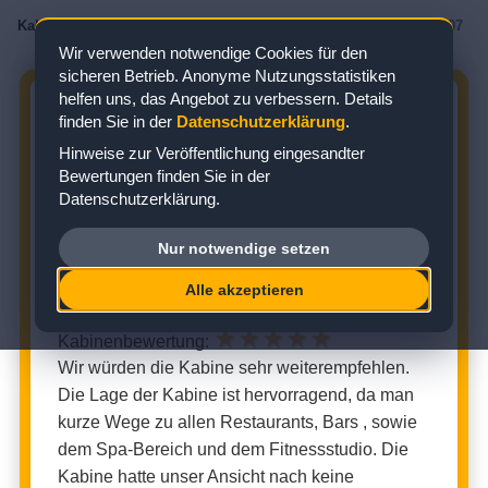
Kabinenbewertungen
/
AIDA
/
AIDAsol
/
Meerblickkabine
/
Kabine 11107
Wir verwenden notwendige Cookies für den
sicheren Betrieb. Anonyme Nutzungsstatistiken
helfen uns, das Angebot zu verbessern. Details
AIDASOL KABINE 11107:
finden Sie in der
Datenschutzerklärung
.
BEWERTUNG ZUR
Hinweise zur Veröffentlichung eingesandter
MEERBLICKKABINE
Bewertungen finden Sie in der
Datenschutzerklärung.
Zielgebiet: Karibik
Nur notwendige setzen
MEERBLICKKABINE (KABINENNUMMER: 11107)
Alle akzeptieren
★
★
★
★
★
Kabinenbewertung:
Wir würden die Kabine sehr weiterempfehlen.
Die Lage der Kabine ist hervorragend, da man
kurze Wege zu allen Restaurants, Bars , sowie
dem Spa-Bereich und dem Fitnessstudio. Die
Kabine hatte unser Ansicht nach keine