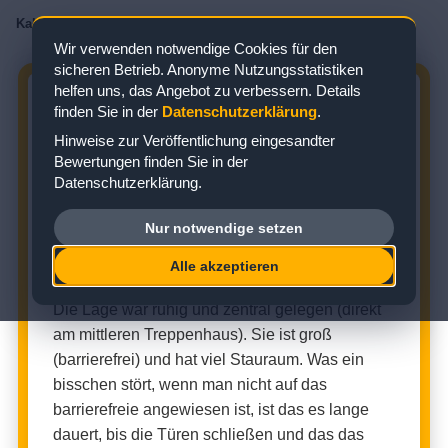
Kabinenbewertungen
/
AIDA
/
AIDAprima
/
Innenkabine
/
Kabine 4458
Wir verwenden notwendige Cookies für den
sicheren Betrieb. Anonyme Nutzungsstatistiken
helfen uns, das Angebot zu verbessern. Details
AIDAPRIMA KABINE 4458:
finden Sie in der
Datenschutzerklärung
.
BEWERTUNG ZUR INNENKABINE
Hinweise zur Veröffentlichung eingesandter
Bewertungen finden Sie in der
Zielgebiet: Nordeuropa
Datenschutzerklärung.
Nur notwendige setzen
INNENKABINE (KABINENNUMMER: 4458)
Alle akzeptieren
★
★
★
★
☆
Kabinenbewertung:
Die Lage war ruhig und zentral gelegen (direkt
am mittleren Treppenhaus). Sie ist groß
(barrierefrei) und hat viel Stauraum. Was ein
bisschen stört, wenn man nicht auf das
barrierefreie angewiesen ist, ist das es lange
dauert, bis die Türen schließen und das das