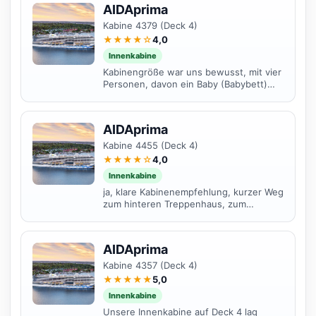
AIDAprima
Kabine 4379 (Deck 4)
★★★★☆
4,0
Innenkabine
Kabinengröße war uns bewusst, mit vier
Personen, davon ein Baby (Babybett)
jedoch etwas klein. Die letzten beiden
Tage roch es im...
AIDAprima
Kabine 4455 (Deck 4)
★★★★☆
4,0
Innenkabine
ja, klare Kabinenempfehlung, kurzer Weg
zum hinteren Treppenhaus, zum
Ausstieg
AIDAprima
Kabine 4357 (Deck 4)
★★★★★
5,0
Innenkabine
Unsere Innenkabine auf Deck 4 lag