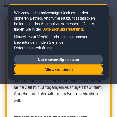
Kabinenbewertungen
/
AIDA
/
AIDAprima
/
Innenkabine
/
Kabine 4445
Wir verwenden notwendige Cookies für den
sicheren Betrieb. Anonyme Nutzungsstatistiken
helfen uns, das Angebot zu verbessern. Details
AIDAPRIMA KABINE 4445:
finden Sie in der
Datenschutzerklärung
.
BEWERTUNG ZUR INNENKABINE
Hinweise zur Veröffentlichung eingesandter
Bewertungen finden Sie in der
Zielgebiet: Nordeuropa
Datenschutzerklärung.
Nur notwendige setzen
INNENKABINE (KABINENNUMMER: 4445)
Alle akzeptieren
★
★
★
★
☆
Kabinenbewertung:
Ja, durchaus. Vor allem wenn man sich ohnehin
seine Zeit mit Landgängen/Ausflügen bzw. dem
Angebot an Unterhaltung an Board vertreiben
will.