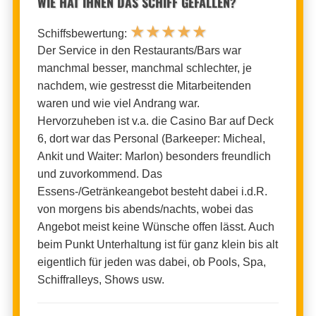
WIE HAT IHNEN DAS SCHIFF GEFALLEN?
★
★
★
★
★
Schiffsbewertung:
Der Service in den Restaurants/Bars war
manchmal besser, manchmal schlechter, je
nachdem, wie gestresst die Mitarbeitenden
waren und wie viel Andrang war.
Hervorzuheben ist v.a. die Casino Bar auf Deck
6, dort war das Personal (Barkeeper: Micheal,
Ankit und Waiter: Marlon) besonders freundlich
und zuvorkommend. Das
Essens-/Getränkeangebot besteht dabei i.d.R.
von morgens bis abends/nachts, wobei das
Angebot meist keine Wünsche offen lässt. Auch
beim Punkt Unterhaltung ist für ganz klein bis alt
eigentlich für jeden was dabei, ob Pools, Spa,
Schiffralleys, Shows usw.