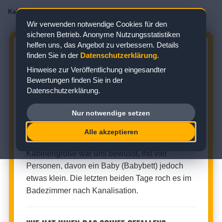
Kabinenbewertungen
/
AIDA
/
AIDAprima
/
Innenkabine
/
Kabine 4379
Wir verwenden notwendige Cookies für den
sicheren Betrieb. Anonyme Nutzungsstatistiken
helfen uns, das Angebot zu verbessern. Details
AIDAPRIMA KABINE 4379:
finden Sie in der
Datenschutzerklärung
.
BEWERTUNG ZUR INNENKABINE
Hinweise zur Veröffentlichung eingesandter
Bewertungen finden Sie in der
Zielgebiet: Nordeuropa
Datenschutzerklärung.
Nur notwendige setzen
INNENKABINE (KABINENNUMMER: 4379)
Alle akzeptieren
★
★
★
★
☆
Kabinenbewertung:
Kabinengröße war uns bewusst, mit vier
Personen, davon ein Baby (Babybett) jedoch
etwas klein. Die letzten beiden Tage roch es im
Badezimmer nach Kanalisation.