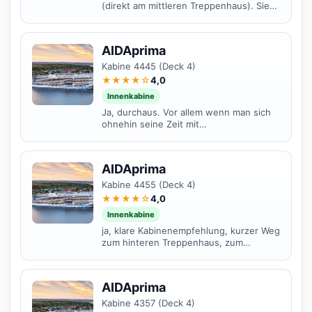
(direkt am mittleren Treppenhaus). Sie
ist groß (barrierefrei) und hat viel
Stauraum. Was...
AIDAprima
Kabine 4445 (Deck 4)
★★★★☆
4,0
Innenkabine
Ja, durchaus. Vor allem wenn man sich
ohnehin seine Zeit mit
Landgängen/Ausflügen bzw. dem
Angebot an Unterhaltung an Board...
AIDAprima
Kabine 4455 (Deck 4)
★★★★☆
4,0
Innenkabine
ja, klare Kabinenempfehlung, kurzer Weg
zum hinteren Treppenhaus, zum
Ausstieg
AIDAprima
Kabine 4357 (Deck 4)