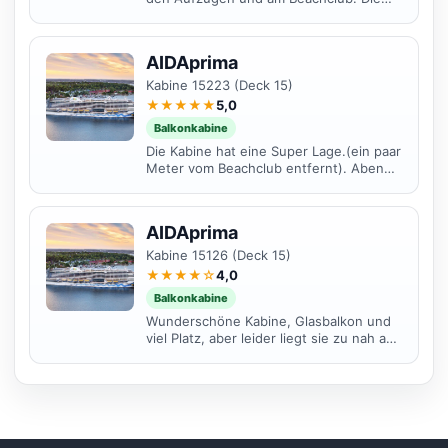
Sicht vom Balkon ist super. Die Kabine
ist sehr...
AIDAprima
Kabine 15223 (Deck 15)
★★★★★
5,0
Balkonkabine
Die Kabine hat eine Super Lage.(ein paar
Meter vom Beachclub entfernt). Abends
bei den Band Auftritten hat man ein enig
von der...
AIDAprima
Kabine 15126 (Deck 15)
★★★★☆
4,0
Balkonkabine
Wunderschöne Kabine, Glasbalkon und
viel Platz, aber leider liegt sie zu nah am
Beachclub mit lauter Musik jeden Abend
! Eher für...