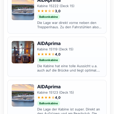
AIDAprima
Kabine 15222 (Deck 15)
★★★☆☆
3,0
Balkonkabine
Die Lage war direkt vorne neben den
Treppenhaus. Zu den Fahrstühlen also
sehr kurze Wege. Besonders wer den
Beach Club mag, braucht...
AIDAprima
Kabine 15119 (Deck 15)
★★★★☆
4,0
Balkonkabine
Die Kabine hat eine tolle Aussicht u.a.
auch auf die Brücke und liegt optimal.
Kurze Wege zu den Aufzügen, in den
Beach Club und...
AIDAprima
Kabine 15123 (Deck 15)
★★★★☆
4,0
Balkonkabine
Die Lage der Kabine ist super. Direkt an
den Aufzügen und am Beachclub. Die