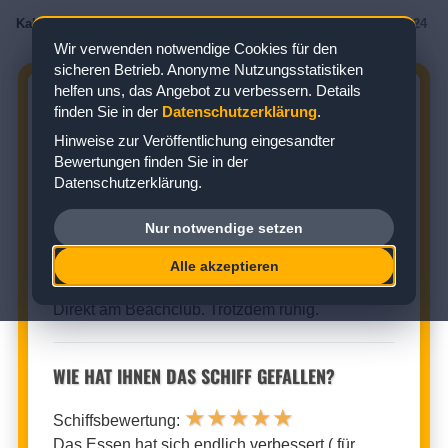
Kabinenbewertungen
/
AIDA
/
AIDAprima
/
Balkonkabine
/
Kabine 15124
Wir verwenden notwendige Cookies für den
sicheren Betrieb. Anonyme Nutzungsstatistiken
helfen uns, das Angebot zu verbessern. Details
AIDAPRIMA KABINE 15124:
finden Sie in der
Datenschutzerklärung
.
BEWERTUNG ZUR BALKONKABINE
Hinweise zur Veröffentlichung eingesandter
Bewertungen finden Sie in der
Zielgebiet: Nordeuropa
Datenschutzerklärung.
Nur notwendige setzen
BALKONKABINE (KABINENNUMMER: 15124)
Alle akzeptieren
★
★
★
★
★
Kabinenbewertung:
Direkt am Beachclub. Trotzdem ruhig.
WIE HAT IHNEN DAS SCHIFF GEFALLEN?
★
★
★
★
★
Schiffsbewertung:
Das Essen hat sich endlich verbessert ( für