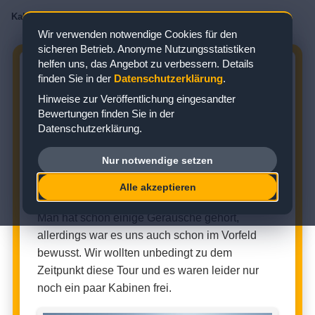
Kabinenbewertungen
/
AIDA
/
AIDAdiva
/
Innenkabine
/
Kabine 4329
Wir verwenden notwendige Cookies für den
sicheren Betrieb. Anonyme Nutzungsstatistiken
helfen uns, das Angebot zu verbessern. Details
AIDADIVA KABINE 4329:
finden Sie in der
Datenschutzerklärung
.
BEWERTUNG ZUR INNENKABINE
Hinweise zur Veröffentlichung eingesandter
Bewertungen finden Sie in der
Zielgebiet: Mittelmeer
Datenschutzerklärung.
Nur notwendige setzen
INNENKABINE (KABINENNUMMER: 4329)
Alle akzeptieren
★
★
★
★
☆
Kabinenbewertung:
Man hat schon einige Geräusche gehört,
allerdings war es uns auch schon im Vorfeld
bewusst. Wir wollten unbedingt zu dem
Zeitpunkt diese Tour und es waren leider nur
noch ein paar Kabinen frei.