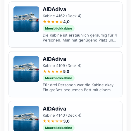
Zum Entsperren muß dann...
AIDAdiva
Kabine 4162 (Deck 4)
★★★★☆
4,0
Meerblickkabine
Die Kabine ist erstaunlich geräumig für 4
Personen. Man hat genügend Platz und
ist nicht zu klein. Leider hört man das
ein oder...
AIDAdiva
Kabine 4109 (Deck 4)
★★★★★
5,0
Meerblickkabine
Für drei Personen war die Kabine okay.
Ein großes bequemes Bett mit einem
funktionalem Klappsessel drin. Vom Bett
aus konnten wir...
AIDAdiva
Kabine 4140 (Deck 4)
★★★☆☆
3,0
Meerblickkabine