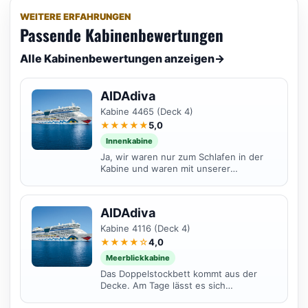
WEITERE ERFAHRUNGEN
Passende Kabinenbewertungen
Alle Kabinenbewertungen anzeigen
→
AIDAdiva
Kabine 4465 (Deck 4)
★★★★★
5,0
Innenkabine
Ja, wir waren nur zum Schlafen in der
Kabine und waren mit unserer
Innenkabine voll zufrieden. Die
Heckstrahlruder sind beim An-...
AIDAdiva
Kabine 4116 (Deck 4)
★★★★☆
4,0
Meerblickkabine
Das Doppelstockbett kommt aus der
Decke. Am Tage lässt es sich
hochklappen und verriegelt sich dann.