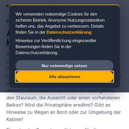
Kabinenbewertungen
/
AIDA
/
AIDAdiva
Wir verwenden notwendige Cookies für den
sicheren Betrieb. Anonyme Nutzungsstatistiken
SCHIFFS- UND DECKÜBERSICHT
helfen uns, das Angebot zu verbessern. Details
AIDAdiva Deckplan &
finden Sie in der
Datenschutzerklärung
.
Kabinenbewertungen
Hinweise zur Veröffentlichung eingesandter
Bewertungen finden Sie in der
Datenschutzerklärung.
Auf der Schiffsseite zu AIDAdiva können Sie
Bewertungen zu konkreten Kabinen im
Nur notwendige setzen
Zusammenhang mit Deck, Kabinentyp und Lage
betrachten. Für die Kabinenwahl ist wichtig, nicht nur
Alle akzeptieren
die Kategorie zu lesen, sondern die Erfahrung
dahinter: Wie beschreiben Gäste das Raumgefühl,
den Stauraum, die Aussicht oder einen vorhandenen
Balkon? Wird die Privatsphäre erwähnt? Gibt es
Hinweise zu Wegen an Bord oder zur Umgebung der
Kabine?