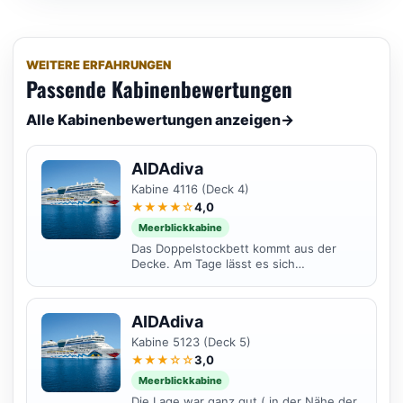
WEITERE ERFAHRUNGEN
Passende Kabinenbewertungen
Alle Kabinenbewertungen anzeigen
→
AIDAdiva
Kabine 4116 (Deck 4)
★★★★☆
4,0
Meerblickkabine
Das Doppelstockbett kommt aus der
Decke. Am Tage lässt es sich
hochklappen und verriegelt sich dann.
Zum Entsperren muß dann...
AIDAdiva
Kabine 5123 (Deck 5)
★★★☆☆
3,0
Meerblickkabine
Die Lage war ganz gut ( in der Nähe der