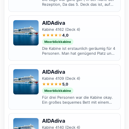
Rezeption, Da das 5. Deck das ist, auf
dem man Spazierengehen kann, war die
Aussicht nicht...
AIDAdiva
Kabine 4162 (Deck 4)
★★★★☆
4,0
Meerblickkabine
Die Kabine ist erstaunlich geräumig für 4
Personen. Man hat genügend Platz und
ist nicht zu klein. Leider hört man das
ein oder...
AIDAdiva
Kabine 4109 (Deck 4)
★★★★★
5,0
Meerblickkabine
Für drei Personen war die Kabine okay.
Ein großes bequemes Bett mit einem
funktionalem Klappsessel drin. Vom Bett
aus konnten wir...
AIDAdiva
Kabine 4140 (Deck 4)