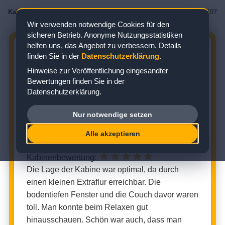
Kabinenbewertungen
/
AIDA
/
AIDAdiva
/
Meerblickkabine
/
Kabine 11107
Wir verwenden notwendige Cookies für den
sicheren Betrieb. Anonyme Nutzungsstatistiken
helfen uns, das Angebot zu verbessern. Details
AIDADIVA KABINE 11107:
finden Sie in der
Datenschutzerklärung
.
BEWERTUNG ZUR
Hinweise zur Veröffentlichung eingesandter
MEERBLICKKABINE
Bewertungen finden Sie in der
Datenschutzerklärung.
Zielgebiet: Mittelmeer
Nur notwendige setzen
MEERBLICKKABINE (KABINENNUMMER: 11107)
Alle akzeptieren
★
★
★
★
★
Kabinenbewertung:
Die Lage der Kabine war optimal, da durch
einen kleinen Extraflur erreichbar. Die
bodentiefen Fenster und die Couch davor waren
toll. Man konnte beim Relaxen gut
hinausschauen. Schön war auch, dass man