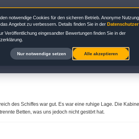
ine
/
Kabine 444
den notwendige Cookies für den sicheren Betrieb. Anonyme Nutzungs
 das Angebot zu verbessern. Details finden Sie in der
Datenschutzer
r Veröffentlichung eingesandter Bewertungen finden Sie in der
zerklärung.
URG KABINE 444: BEWERTUNG ZUR INN
Nur notwendige setzen
Alle akzeptieren
eich des Schiffes war gut. Es war eine ruhige Lage. Die Kabin
rennte Betten, was uns jedoch nicht gestört hat.