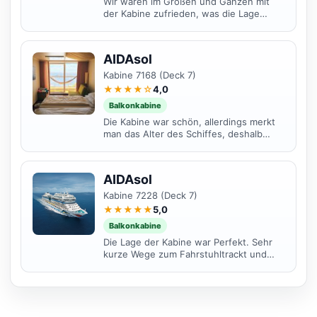
Wir waren im Großen und Ganzen mit
der Kabine zufrieden, was die Lage
angeht. Es gab keine störenden
Geräusche und auch keine...
AIDAsol
Kabine 7168 (Deck 7)
★★★★☆
4,0
Balkonkabine
Die Kabine war schön, allerdings merkt
man das Alter des Schiffes, deshalb
"nur" 4 von 5 Sterne. Keine Geräusche
oder sonstige...
AIDAsol
Kabine 7228 (Deck 7)
★★★★★
5,0
Balkonkabine
Die Lage der Kabine war Perfekt. Sehr
kurze Wege zum Fahrstuhltrackt und
zum Treppenhaus, dennoch leise und
keine Beeinträchtigungen.