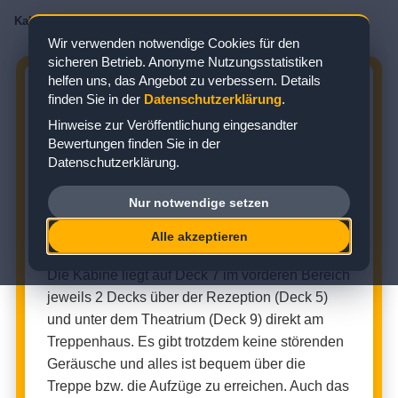
Kabinenbewertungen
/
AIDA
/
AIDAsol
/
Balkonkabine
/
Kabine 7126
Wir verwenden notwendige Cookies für den
sicheren Betrieb. Anonyme Nutzungsstatistiken
helfen uns, das Angebot zu verbessern. Details
AIDASOL KABINE 7126:
finden Sie in der
Datenschutzerklärung
.
BEWERTUNG ZUR BALKONKABINE
Hinweise zur Veröffentlichung eingesandter
Bewertungen finden Sie in der
Zielgebiet: Nordeuropa
Datenschutzerklärung.
Nur notwendige setzen
BALKONKABINE (KABINENNUMMER: 7126)
Alle akzeptieren
★
★
★
★
★
Kabinenbewertung:
Die Kabine liegt auf Deck 7 im vorderen Bereich
jeweils 2 Decks über der Rezeption (Deck 5)
und unter dem Theatrium (Deck 9) direkt am
Treppenhaus. Es gibt trotzdem keine störenden
Geräusche und alles ist bequem über die
Treppe bzw. die Aufzüge zu erreichen. Auch das