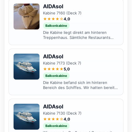
AIDAsol
Kabine 7160 (Deck 7)
★★★★☆
4,0
Balkonkabine
Die Kabine liegt direkt am hinteren
Treppenhaus. Sämtliche Restaurants
und das Theatrium sind super zu
erreichen und man kann die...
AIDAsol
Kabine 7173 (Deck 7)
★★★★★
5,0
Balkonkabine
Die Kabine befand sich im hinteren
Bereich des Schiffes. Wir hatten bereits
auch bei den letzten Kreuzfahrten mit
Aida mar und...
AIDAsol
Kabine 7130 (Deck 7)
★★★★☆
4,0
Balkonkabine