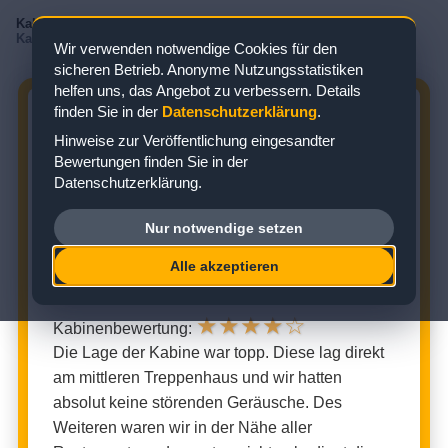
Kabinenbewertungen
/
AIDA
/
AIDAprima
/
Meerblickkabine
/
Kabine 4265
Wir verwenden notwendige Cookies für den
sicheren Betrieb. Anonyme Nutzungsstatistiken
helfen uns, das Angebot zu verbessern. Details
finden Sie in der
Datenschutzerklärung
.
AIDAPRIMA KABINE 4265:
Hinweise zur Veröffentlichung eingesandter
BEWERTUNG ZUR
Bewertungen finden Sie in der
MEERBLICKKABINE
Datenschutzerklärung.
Zielgebiet: Nordeuropa
Nur notwendige setzen
Alle akzeptieren
MEERBLICKKABINE (KABINENNUMMER: 4265)
★
★
★
★
☆
Kabinenbewertung:
Die Lage der Kabine war topp. Diese lag direkt
am mittleren Treppenhaus und wir hatten
absolut keine störenden Geräusche. Des
Weiteren waren wir in der Nähe aller