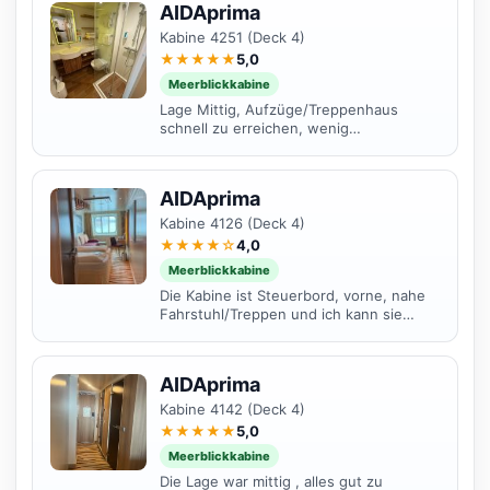
AIDAprima
Kabine 4251 (Deck 4)
★★★★★
5,0
Meerblickkabine
Lage Mittig, Aufzüge/Treppenhaus
schnell zu erreichen, wenig
Durchgangsverkehr. Kabine an sich sehr
ruhig. Nur wenn im Hafen an der...
AIDAprima
Kabine 4126 (Deck 4)
★★★★☆
4,0
Meerblickkabine
Die Kabine ist Steuerbord, vorne, nahe
Fahrstuhl/Treppen und ich kann sie
eingeschränkt weiterempfehlen. Die
ersten 12 Tage war es...
AIDAprima
Kabine 4142 (Deck 4)
★★★★★
5,0
Meerblickkabine
Die Lage war mittig , alles gut zu