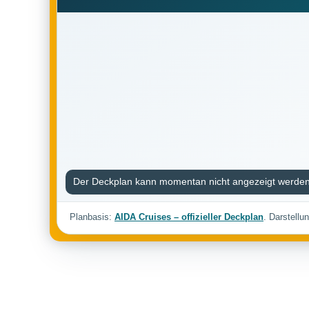
Der Deckplan kann momentan nicht angezeigt werden
Planbasis:
AIDA Cruises – offizieller Deckplan
. Darstellu