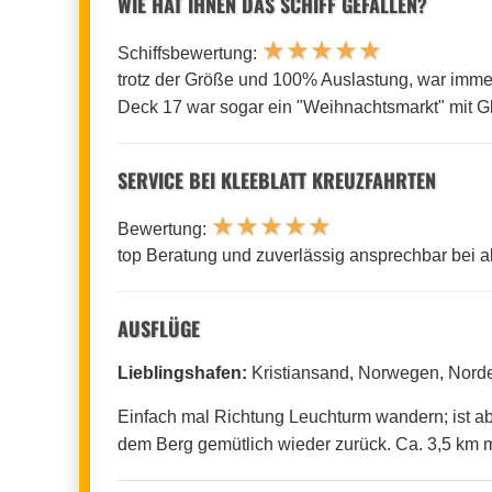
WIE HAT IHNEN DAS SCHIFF GEFALLEN?
★
★
★
★
★
Schiffsbewertung:
trotz der Größe und 100% Auslastung, war immer
Deck 17 war sogar ein "Weihnachtsmarkt" mit G
SERVICE BEI KLEEBLATT KREUZFAHRTEN
★
★
★
★
★
Bewertung:
top Beratung und zuverlässig ansprechbar bei a
AUSFLÜGE
Lieblingshafen:
Kristiansand, Norwegen, Nord
Einfach mal Richtung Leuchturm wandern; ist ab
dem Berg gemütlich wieder zurück. Ca. 3,5 km 