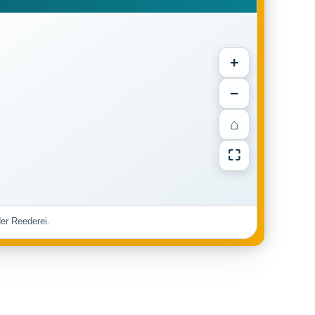
+
−
⌂
⛶
der Reederei.