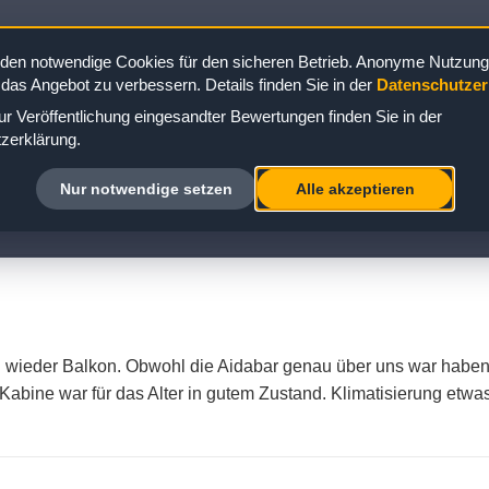
ine 15172
den notwendige Cookies für den sicheren Betrieb. Anonyme Nutzungs
 das Angebot zu verbessern. Details finden Sie in der
Datenschutzer
r Veröffentlichung eingesandter Bewertungen finden Sie in der
zerklärung.
A KABINE 15172: BEWERTUNG ZUR INN
Nur notwendige setzen
Alle akzeptieren
li wieder Balkon. Obwohl die Aidabar genau über uns war haben 
Kabine war für das Alter in gutem Zustand. Klimatisierung etwas