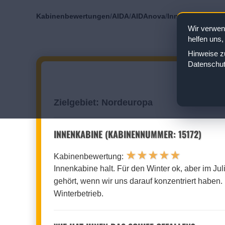
Kabinenbewertungen
/
AIDA
/
AIDAnova
/
Innenkabine
/
Kab
Wir verwen
helfen uns,
Hinweise zu
Datenschut
AIDANOV
Zielgebiet: Nordeuropa
INNENKABINE (KABINENNUMMER: 15172)
★
★
★
★
★
Kabinenbewertung:
Innenkabine halt. Für den Winter ok, aber im Ju
gehört, wenn wir uns darauf konzentriert haben. 
Winterbetrieb.