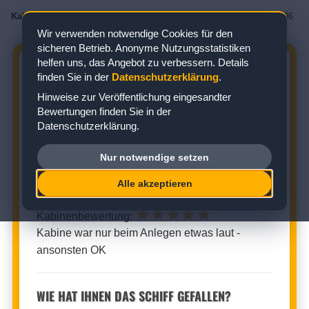
Kabinenbewertungen
/
AIDA
/
AIDAmar
/
Meerblickkabine
/
Kabine 4206
Wir verwenden notwendige Cookies für den
sicheren Betrieb. Anonyme Nutzungsstatistiken
helfen uns, das Angebot zu verbessern. Details
AIDAMAR KABINE 4206:
finden Sie in der
Datenschutzerklärung
.
BEWERTUNG ZUR
Hinweise zur Veröffentlichung eingesandter
MEERBLICKKABINE
Bewertungen finden Sie in der
Datenschutzerklärung.
Zielgebiet: Ostsee
Nur notwendige setzen
MEERBLICKKABINE (KABINENNUMMER: 4206)
Alle akzeptieren
★
★
★
★
★
Kabinenbewertung:
Kabine war nur beim Anlegen etwas laut -
ansonsten OK
WIE HAT IHNEN DAS SCHIFF GEFALLEN?