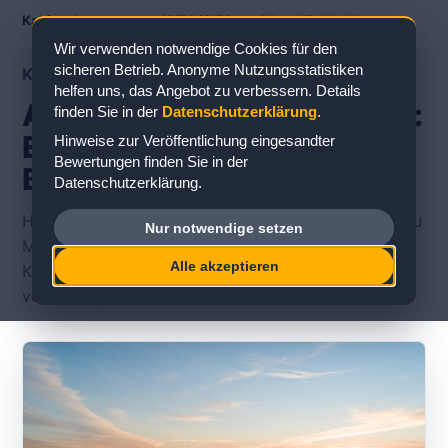
Kabinenbewertungen
/
AIDA
/
AIDAmar
/
Meerblickkabine
Wir verwenden notwendige Cookies für den
sicheren Betrieb. Anonyme Nutzungsstatistiken
KABINENTYP
helfen uns, das Angebot zu verbessern. Details
AIDAmar Meerblickkabine:
finden Sie in der
Datenschutzerklärung
.
Erfahrungen und
Hinweise zur Veröffentlichung eingesandter
Bewertungen finden Sie in der
Bewertungen
Datenschutzerklärung.
Hier finden Sie veröffentlichte Erfahrungsberichte zu
Nur notwendige setzen
Meerblickkabinen auf der AIDAmar. Die einzelnen
Alle akzeptieren
Karten führen zu konkreten Kabinennummern und
vollständigen Rückmeldungen.