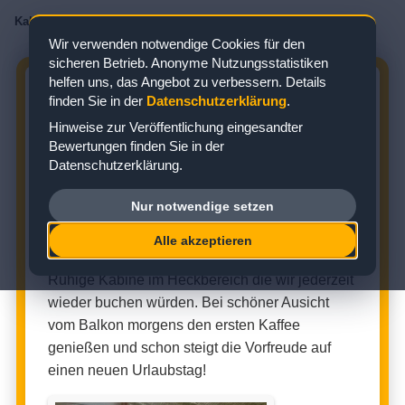
Kabinenbewertungen
/
AIDA
/
AIDAluna
/
Balkonkabine
/
Kabine 7174
Wir verwenden notwendige Cookies für den
sicheren Betrieb. Anonyme Nutzungsstatistiken
helfen uns, das Angebot zu verbessern. Details
AIDALUNA KABINE 7174:
finden Sie in der
Datenschutzerklärung
.
BEWERTUNG ZUR BALKONKABINE
Hinweise zur Veröffentlichung eingesandter
Bewertungen finden Sie in der
Zielgebiet: Nordeuropa
Datenschutzerklärung.
Nur notwendige setzen
BALKONKABINE (KABINENNUMMER: 7174)
Alle akzeptieren
★
★
★
★
☆
Kabinenbewertung:
Ruhige Kabine im Heckbereich die wir jederzeit
wieder buchen würden. Bei schöner Ausicht
vom Balkon morgens den ersten Kaffee
genießen und schon steigt die Vorfreude auf
einen neuen Urlaubstag!