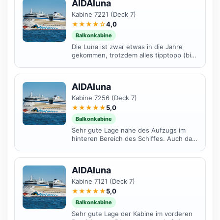
AIDAluna
Kabine 7221 (Deck 7)
★★★★☆
4,0
Balkonkabine
Die Luna ist zwar etwas in die Jahre
gekommen, trotzdem alles tipptopp (bis
auf die Balkone, die bräuchten schon
mal etwas frische...
AIDAluna
Kabine 7256 (Deck 7)
★★★★★
5,0
Balkonkabine
Sehr gute Lage nahe des Aufzugs im
hinteren Bereich des Schiffes. Auch das
Deck 7 ist für uns immer eine gute Wahl
da die...
AIDAluna
Kabine 7121 (Deck 7)
★★★★★
5,0
Balkonkabine
Sehr gute Lage der Kabine im vorderen