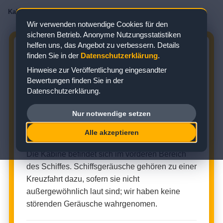
Kabinenbewertungen
/
AIDA
/
AIDAdiva
/
Innenkabine
/
Kabine 9417
Wir verwenden notwendige Cookies für den
sicheren Betrieb. Anonyme Nutzungsstatistiken
helfen uns, das Angebot zu verbessern. Details
AIDADIVA KABINE 9417:
finden Sie in der
Datenschutzerklärung
.
BEWERTUNG ZUR INNENKABINE
Hinweise zur Veröffentlichung eingesandter
Bewertungen finden Sie in der
Zielgebiet: Mittelmeer
Datenschutzerklärung.
Nur notwendige setzen
INNENKABINE (KABINENNUMMER: 9417)
Alle akzeptieren
★
★
★
★
★
Kabinenbewertung:
Die Kabine befindet sich im vorderen Bereich
des Schiffes. Schiffsgeräusche gehören zu einer
Kreuzfahrt dazu, sofern sie nicht
außergewöhnlich laut sind; wir haben keine
störenden Geräusche wahrgenomen.