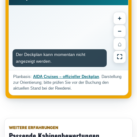
+
−
⌂
Der Deckplan kann momentan nicht
⛶
angezeigt werden.
Planbasis:
AIDA Cruises – offizieller Deckplan
. Darstellung
zur Orientierung; bitte prüfen Sie vor der Buchung den
aktuellen Stand bei der Reederei.
WEITERE ERFAHRUNGEN
Passende Kabinenbewertungen