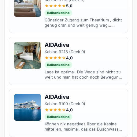
★★★★★
5,0
Balkonkabine
Günstiger Zugang zum Theatrium , dicht
genug dran und weit genug weg...
Darüber liegt das French Kiss
Restaurant, 4- beinige Stühle...
AIDAdiva
Kabine 9218 (Deck 9)
★★★★☆
4,0
Balkonkabine
Lage ist optimal. Die Wege sind nicht zu
weit und man hat doch noch Bewegung.
Von oben gibt es geringe Geräusche -
aber eigentlich...
AIDAdiva
Kabine 9109 (Deck 9)
★★★★☆
4,0
Balkonkabine
Können nix negatives über die Kabine
mitteilen, maximal, das das Duschwasser
echt langsam abläuft, aber das ist jetzt