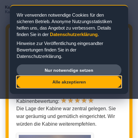
Kabinenbewertungen
/
AIDA
/
AIDAcosma
/
Meerblickkabine
/
Kabine 4243
Wir verwenden notwendige Cookies für den
sicheren Betrieb. Anonyme Nutzungsstatistiken
helfen uns, das Angebot zu verbessern. Details
finden Sie in der
Datenschutzerklärung
.
AIDACOSMA KABINE 4243:
Hinweise zur Veröffentlichung eingesandter
BEWERTUNG ZUR
Bewertungen finden Sie in der
MEERBLICKKABINE
Datenschutzerklärung.
Zielgebiet: Kanaren
Nur notwendige setzen
Alle akzeptieren
MEERBLICKKABINE (KABINENNUMMER: 4243)
★
★
★
★
★
Kabinenbewertung:
Die Lage der Kabine war zentral gelegen. Sie
war geräumig und gemütlich eingerichtet. Wir
würden die Kabine weiterempfehlen.