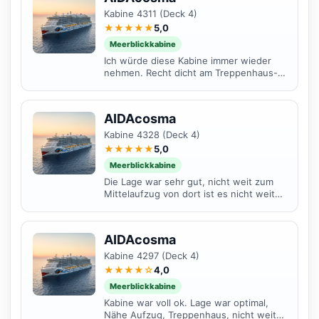
Kabine 4311 (Deck 4)
★★★★★
5,0
Meerblickkabine
Ich würde diese Kabine immer wieder
nehmen. Recht dicht am Treppenhaus-
Mitte ist man immer schnell überall. Ein
leichtes Brummen...
AIDAcosma
Kabine 4328 (Deck 4)
★★★★★
5,0
Meerblickkabine
Die Lage war sehr gut, nicht weit zum
Mittelaufzug von dort ist es nicht weit
zu den Restaurants oder ins Theater.
Die Kabine hat...
AIDAcosma
Kabine 4297 (Deck 4)
★★★★☆
4,0
Meerblickkabine
Kabine war voll ok. Lage war optimal,
Nähe Aufzug, Treppenhaus, nicht weit