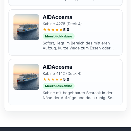
zur Kanine der Tochter 4290. Keine
störenden Geräusche...
AIDAcosma
Kabine 4276 (Deck 4)
★★★★★
5,0
Meerblickkabine
Sofort, liegt im Bereich des mittleren
Aufzug, kurze Wege zum Essen oder
Ausgang. Es ist eine große Kabine hat
uns super gefallen.
AIDAcosma
Kabine 4142 (Deck 4)
★★★★★
5,0
Meerblickkabine
Kabine mit begehbaren Schrank in der
Nähe der Aufzüge und doch ruhig. Sehr
nah zum Ausgang bei den
Landausflügen.