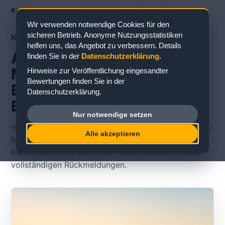
Kabinenbewertungen
/
AIDA
/
AIDAcosma
/
Meerblickkabine
Wir verwenden notwendige Cookies für den
sicheren Betrieb. Anonyme Nutzungsstatistiken
KABINENTYP
helfen uns, das Angebot zu verbessern. Details
AIDAcosma
finden Sie in der
Datenschutzerklärung
.
Meerblickkabine:
Hinweise zur Veröffentlichung eingesandter
Bewertungen finden Sie in der
Erfahrungen und
Datenschutzerklärung.
Bewertungen
Nur notwendige setzen
Hier finden Sie veröffentlichte Erfahrungsberichte zu
Alle akzeptieren
Meerblickkabinen auf der AIDAcosma. Die einzelnen
Karten führen zu konkreten Kabinennummern und
vollständigen Rückmeldungen.