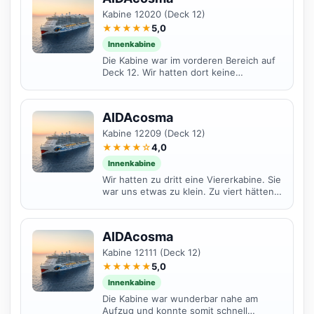
Kabine 12020 (Deck 12)
★★★★★
5,0
Innenkabine
Die Kabine war im vorderen Bereich auf
Deck 12. Wir hatten dort keine
störenden Geräusche. Es handelt sich
hierbei um eine...
AIDAcosma
Kabine 12209 (Deck 12)
★★★★☆
4,0
Innenkabine
Wir hatten zu dritt eine Viererkabine. Sie
war uns etwas zu klein. Zu viert hätten
wir uns auf jeden Fall zu beengt gefühlt.
Da wir...
AIDAcosma
Kabine 12111 (Deck 12)
★★★★★
5,0
Innenkabine
Die Kabine war wunderbar nahe am
Aufzug und konnte somit schnell