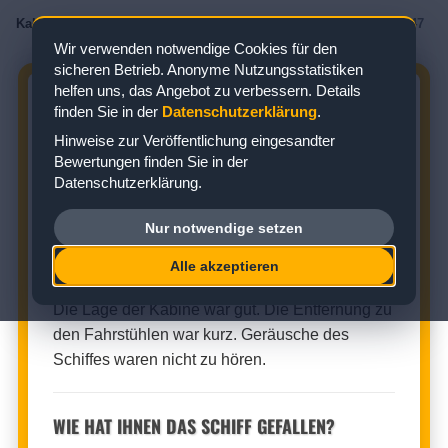
Kabinenbewertungen
/
AIDA
/
AIDAcosma
/
Innenkabine
/
Kabine 12047
Wir verwenden notwendige Cookies für den
sicheren Betrieb. Anonyme Nutzungsstatistiken
helfen uns, das Angebot zu verbessern. Details
AIDACOSMA KABINE 12047:
finden Sie in der
Datenschutzerklärung
.
BEWERTUNG ZUR INNENKABINE
Hinweise zur Veröffentlichung eingesandter
Bewertungen finden Sie in der
Zielgebiet: Mittelmeer
Datenschutzerklärung.
Nur notwendige setzen
INNENKABINE (KABINENNUMMER: 12047)
Alle akzeptieren
★
★
★
★
☆
Kabinenbewertung:
Die Lage der Kabine war gut. Die Entfernung zu
den Fahrstühlen war kurz. Geräusche des
Schiffes waren nicht zu hören.
WIE HAT IHNEN DAS SCHIFF GEFALLEN?