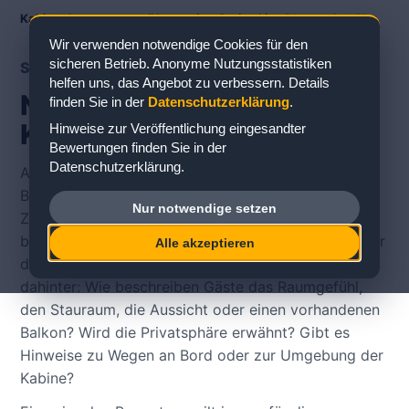
Kabinenbewertungen
/
Norwegian Cruise Line
/
Norwegian Sky
Wir verwenden notwendige Cookies für den
sicheren Betrieb. Anonyme Nutzungsstatistiken
SCHIFFS- UND DECKÜBERSICHT
helfen uns, das Angebot zu verbessern. Details
Norwegian Sky Decks &
finden Sie in der
Datenschutzerklärung
.
Kabinenbewertungen
Hinweise zur Veröffentlichung eingesandter
Bewertungen finden Sie in der
Datenschutzerklärung.
Auf der Schiffsseite zu Norwegian Sky können Sie
Bewertungen zu konkreten Kabinen im
Nur notwendige setzen
Zusammenhang mit Deck, Kabinentyp und Lage
betrachten. Für die Kabinenwahl ist wichtig, nicht nur
Alle akzeptieren
die Kategorie zu lesen, sondern die Erfahrung
dahinter: Wie beschreiben Gäste das Raumgefühl,
den Stauraum, die Aussicht oder einen vorhandenen
Balkon? Wird die Privatsphäre erwähnt? Gibt es
Hinweise zu Wegen an Bord oder zur Umgebung der
Kabine?