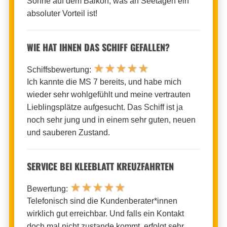
Sonne auf dem Balkon, was an Seetagen ein
absoluter Vorteil ist!
WIE HAT IHNEN DAS SCHIFF GEFALLEN?
★
★
★
★
★
Schiffsbewertung:
Ich kannte die MS 7 bereits, und habe mich
wieder sehr wohlgefühlt und meine vertrauten
Lieblingsplätze aufgesucht. Das Schiff ist ja
noch sehr jung und in einem sehr guten, neuen
und sauberen Zustand.
SERVICE BEI KLEEBLATT KREUZFAHRTEN
★
★
★
★
★
Bewertung:
Telefonisch sind die Kundenberater*innen
wirklich gut erreichbar. Und falls ein Kontakt
doch mal nicht zustande kommt, erfolgt sehr