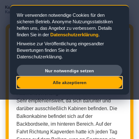
Kabinenbewertungen
/
Mein Schiff
/
Mein Schiff 7
/
Balkonkabine
/
Kabine 8161
Wir verwenden notwendige Cookies für den
sicheren Betrieb. Anonyme Nutzungsstatistiken
helfen uns, das Angebot zu verbessern. Details
finden Sie in der
Datenschutzerklärung
.
MEIN SCHIFF 7 KABINE 8161:
Hinweise zur Veröffentlichung eingesandter
BEWERTUNG ZUR BALKONKABINE
Bewertungen finden Sie in der
Datenschutzerklärung.
Zielgebiet: Kanaren
Nur notwendige setzen
BALKONKABINE (KABINENNUMMER: 8161)
Alle akzeptieren
★
★
★
★
★
Kabinenbewertung:
Sehr empfehlenswert, da sich darunter und
darüber ausschließlich Kabinen befinden. Die
Balkonkabine befindet sich auf der
Backbordseite, im hinteren Bereich. Auf der
Fahrt Richtung Kapverden hatte ich jeden Tag