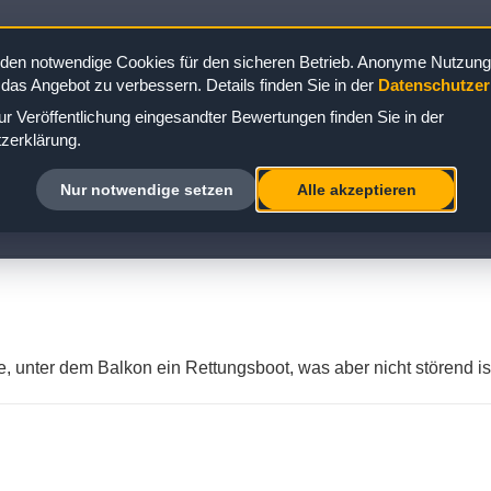
kabine
/
Kabine 7148
den notwendige Cookies für den sicheren Betrieb. Anonyme Nutzungs
 das Angebot zu verbessern. Details finden Sie in der
Datenschutzer
r Veröffentlichung eingesandter Bewertungen finden Sie in der
zerklärung.
FF 7 KABINE 7148: BEWERTUNG ZUR BA
Nur notwendige setzen
Alle akzeptieren
e, unter dem Balkon ein Rettungsboot, was aber nicht störend i