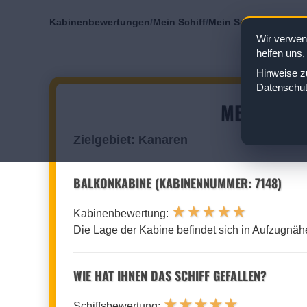
Kabinenbewertungen
/
Mein Schiff
/
Mein Schiff 7
/
Balkon
Wir verwen
helfen uns,
Hinweise zu
Datenschut
MEIN SCHI
Zielgebiet: Kanaren
BALKONKABINE (KABINENNUMMER: 7148)
★
★
★
★
★
Kabinenbewertung:
Die Lage der Kabine befindet sich in Aufzugnäh
WIE HAT IHNEN DAS SCHIFF GEFALLEN?
★
★
★
★
★
Schiffsbewertung: