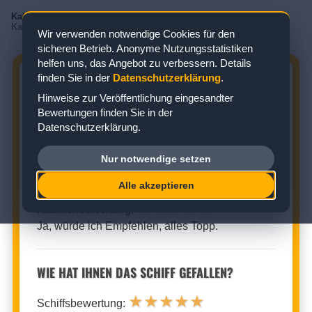
Kabinenbewertungen
/
Mein Schiff
/
Mein Schiff 5
/
Balkonkabine
/
Kabine 8222
Wir verwenden notwendige Cookies für den
sicheren Betrieb. Anonyme Nutzungsstatistiken
helfen uns, das Angebot zu verbessern. Details
finden Sie in der
Datenschutzerklärung
.
MEIN SCHIFF 5 KABINE 8222:
Hinweise zur Veröffentlichung eingesandter
BEWERTUNG ZUR BALKONKABINE
Bewertungen finden Sie in der
Datenschutzerklärung.
Zielgebiet: Mittelmeer
Nur notwendige setzen
BALKONKABINE (KABINENNUMMER: 8222)
Alle akzeptieren
★
★
★
★
★
Kabinenbewertung:
Ja, würde ich Empfehlen, alles Topp.
WIE HAT IHNEN DAS SCHIFF GEFALLEN?
★
★
★
★
★
Schiffsbewertung: