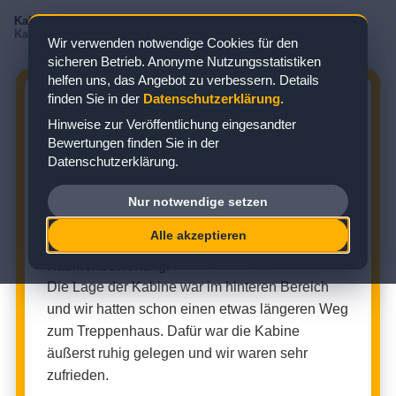
Kabinenbewertungen
/
Mein Schiff
/
Mein Schiff 2
/
Balkonkabine
/
Kabine 7184
Wir verwenden notwendige Cookies für den
sicheren Betrieb. Anonyme Nutzungsstatistiken
helfen uns, das Angebot zu verbessern. Details
finden Sie in der
Datenschutzerklärung
.
MEIN SCHIFF 2 KABINE 7184:
Hinweise zur Veröffentlichung eingesandter
BEWERTUNG ZUR BALKONKABINE
Bewertungen finden Sie in der
Datenschutzerklärung.
Zielgebiet: Karibik
Nur notwendige setzen
BALKONKABINE (KABINENNUMMER: 7184)
Alle akzeptieren
★
★
★
★
☆
Kabinenbewertung:
Die Lage der Kabine war im hinteren Bereich
und wir hatten schon einen etwas längeren Weg
zum Treppenhaus. Dafür war die Kabine
äußerst ruhig gelegen und wir waren sehr
zufrieden.