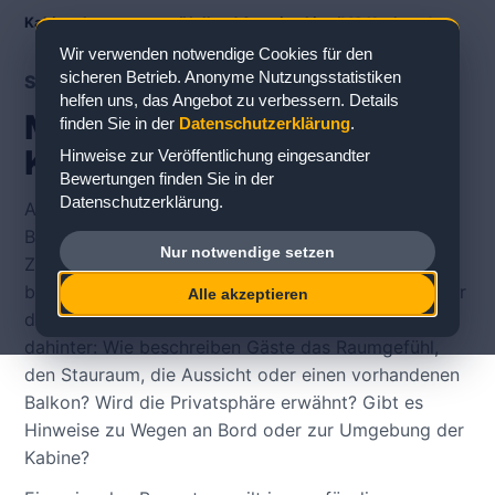
Kabinenbewertungen
/
Holland America Line
/
MS Koningsdam
Wir verwenden notwendige Cookies für den
sicheren Betrieb. Anonyme Nutzungsstatistiken
SCHIFFS- UND DECKÜBERSICHT
helfen uns, das Angebot zu verbessern. Details
MS Koningsdam Decks &
finden Sie in der
Datenschutzerklärung
.
Kabinenbewertungen
Hinweise zur Veröffentlichung eingesandter
Bewertungen finden Sie in der
Datenschutzerklärung.
Auf der Schiffsseite zu MS Koningsdam können Sie
Bewertungen zu konkreten Kabinen im
Nur notwendige setzen
Zusammenhang mit Deck, Kabinentyp und Lage
betrachten. Für die Kabinenwahl ist wichtig, nicht nur
Alle akzeptieren
die Kategorie zu lesen, sondern die Erfahrung
dahinter: Wie beschreiben Gäste das Raumgefühl,
den Stauraum, die Aussicht oder einen vorhandenen
Balkon? Wird die Privatsphäre erwähnt? Gibt es
Hinweise zu Wegen an Bord oder zur Umgebung der
Kabine?