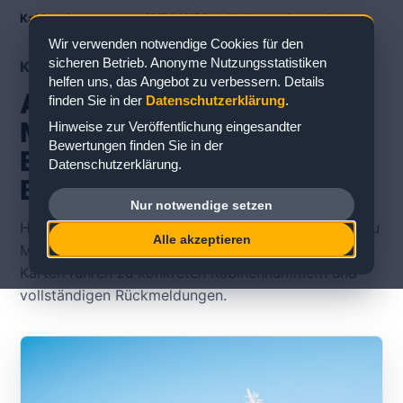
Kabinenbewertungen
/
AIDA
/
AIDAstella
/
Meerblickkabine
Wir verwenden notwendige Cookies für den
sicheren Betrieb. Anonyme Nutzungsstatistiken
KABINENTYP
helfen uns, das Angebot zu verbessern. Details
AIDAstella
finden Sie in der
Datenschutzerklärung
.
Meerblickkabine:
Hinweise zur Veröffentlichung eingesandter
Bewertungen finden Sie in der
Erfahrungen und
Datenschutzerklärung.
Bewertungen
Nur notwendige setzen
Hier finden Sie veröffentlichte Erfahrungsberichte zu
Alle akzeptieren
Meerblickkabinen auf der AIDAstella. Die einzelnen
Karten führen zu konkreten Kabinennummern und
vollständigen Rückmeldungen.