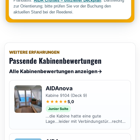
Planbasis:
AIDA Cruises – offizieller Deckplan
. Darstellung
zur Orientierung; bitte prüfen Sie vor der Buchung den
aktuellen Stand bei der Reederei.
WEITERE ERFAHRUNGEN
Passende Kabinenbewertungen
Alle Kabinenbewertungen anzeigen
→
AIDAnova
Kabine 9104 (Deck 9)
★★★★★
5,0
Junior Suite
...die Kabine hatte eine gute
Lage...leider mit Verbindungstür...rechts
und links Familien mit
Kindern...ansonsten Kabine mit...