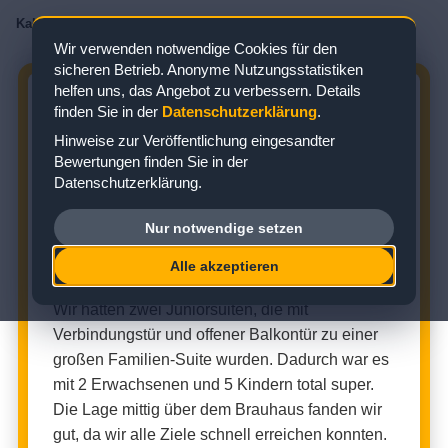
Kabinenbewertungen
/
AIDA
/
AIDAnova
/
Junior Suite
/
Kabine 9254
Wir verwenden notwendige Cookies für den
sicheren Betrieb. Anonyme Nutzungsstatistiken
helfen uns, das Angebot zu verbessern. Details
AIDANOVA KABINE 9254:
finden Sie in der
Datenschutzerklärung
.
BEWERTUNG ZUR JUNIOR SUITE
Hinweise zur Veröffentlichung eingesandter
Bewertungen finden Sie in der
Zielgebiet: Nordeuropa
Datenschutzerklärung.
Nur notwendige setzen
JUNIOR SUITE (KABINENNUMMER: 9254)
Alle akzeptieren
★
★
★
★
★
Kabinenbewertung:
Wir hatten zwei Juniorsuiten, die mit
Verbindungstür und offener Balkontür zu einer
großen Familien-Suite wurden. Dadurch war es
mit 2 Erwachsenen und 5 Kindern total super.
Die Lage mittig über dem Brauhaus fanden wir
gut, da wir alle Ziele schnell erreichen konnten.