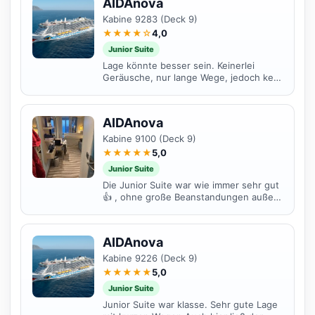
AIDAnova
Kabine 9283 (Deck 9)
★★★★☆
4,0
Junior Suite
Lage könnte besser sein. Keinerlei
Geräusche, nur lange Wege, jedoch kein
Grund zur Klage.Aussicht war gut. Nur
der Stau Raum in...
AIDAnova
Kabine 9100 (Deck 9)
★★★★★
5,0
Junior Suite
Die Junior Suite war wie immer sehr gut
👍 , ohne große Beanstandungen außer
das der Fernseher zweimal ausgefallen
war. Alles gut 👌
AIDAnova
Kabine 9226 (Deck 9)
★★★★★
5,0
Junior Suite
Junior Suite war klasse. Sehr gute Lage