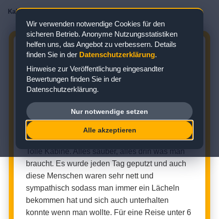
Kabinenbewertungen
/
AIDA
/
AIDAnova
/
Innenkabine
/
Kabine 14057
Wir verwenden notwendige Cookies für den
sicheren Betrieb. Anonyme Nutzungsstatistiken
helfen uns, das Angebot zu verbessern. Details
AIDANOVA KABINE 14057:
finden Sie in der
Datenschutzerklärung
.
BEWERTUNG ZUR INNENKABINE
Hinweise zur Veröffentlichung eingesandter
Bewertungen finden Sie in der
Zielgebiet: Nordeuropa
Datenschutzerklärung.
Nur notwendige setzen
INNENKABINE (KABINENNUMMER: 14057)
Alle akzeptieren
★
★
★
★
★
Kabinenbewertung:
Tolle Kabine. Alles sauber, alles drin was man
braucht. Es wurde jeden Tag geputzt und auch
diese Menschen waren sehr nett und
sympathisch sodass man immer ein Lächeln
bekommen hat und sich auch unterhalten
konnte wenn man wollte. Für eine Reise unter 6