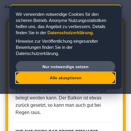
Kabinenbewertungen
/
AIDA
/
AIDAnova
/
Balkonkabine
/
Kabine 16086
Wir verwenden notwendige Cookies für den
sicheren Betrieb. Anonyme Nutzungsstatistiken
helfen uns, das Angebot zu verbessern. Details
AIDANOVA KABINE 16086:
finden Sie in der
Datenschutzerklärung
.
BEWERTUNG ZUR BALKONKABINE
Hinweise zur Veröffentlichung eingesandter
Bewertungen finden Sie in der
Zielgebiet: Nordeuropa
Datenschutzerklärung.
Nur notwendige setzen
BALKONKABINE (KABINENNUMMER: 16086)
Alle akzeptieren
★
★
★
★
☆
Kabinenbewertung:
Eine schöne Kabine, die mit 4 Personen gut
belegt werden kann. Der Balkon ist etwas
zurück gesetzt, so kann man auch gut bei
Regen raus.