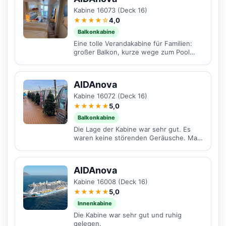
Kabine 16073 (Deck 16)
★★★★☆
4,0
Balkonkabine
Eine tolle Verandakabine für Familien:
großer Balkon, kurze wege zum Pool
und zum Four Elements auf dem
gleichen Deck und direkt am...
AIDAnova
Kabine 16072 (Deck 16)
★★★★★
5,0
Balkonkabine
Die Lage der Kabine war sehr gut. Es
waren keine störenden Geräusche. Man
hat auch nichts von dem anliegenden
Beach Club...
AIDAnova
Kabine 16008 (Deck 16)
★★★★★
5,0
Innenkabine
Die Kabine war sehr gut und ruhig
gelegen.