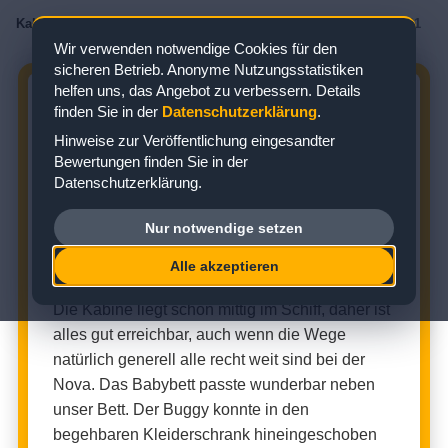
Kabinenbewertungen
/
AIDA
/
AIDAnova
/
Balkonkabine
/
Kabine 10191
Wir verwenden notwendige Cookies für den
sicheren Betrieb. Anonyme Nutzungsstatistiken
helfen uns, das Angebot zu verbessern. Details
AIDANOVA KABINE 10191:
finden Sie in der
Datenschutzerklärung
.
BEWERTUNG ZUR BALKONKABINE
Hinweise zur Veröffentlichung eingesandter
Bewertungen finden Sie in der
Zielgebiet: Nordeuropa
Datenschutzerklärung.
Nur notwendige setzen
BALKONKABINE (KABINENNUMMER: 10191)
Alle akzeptieren
★
★
★
☆
☆
Kabinenbewertung:
Die Kabine liegt schön mittig im Schiff, daher ist
alles gut erreichbar, auch wenn die Wege
natürlich generell alle recht weit sind bei der
Nova. Das Babybett passte wunderbar neben
unser Bett. Der Buggy konnte in den
begehbaren Kleiderschrank hineingeschoben