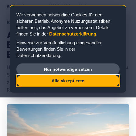
Kabinenbewertungen
/
AIDA
/
AIDAmar
/
Suite
Wir verwenden notwendige Cookies für den
sicheren Betrieb. Anonyme Nutzungsstatistiken
KABINENTYP
helfen uns, das Angebot zu verbessern. Details
AIDAmar Suite:
finden Sie in der
Datenschutzerklärung
.
Erfahrungen und
Hinweise zur Veröffentlichung eingesandter
Bewertungen finden Sie in der
Bewertungen
Datenschutzerklärung.
Hier finden Sie veröffentlichte Erfahrungsberichte zu
Nur notwendige setzen
Suiten auf der AIDAmar. Die einzelnen Karten führen
Alle akzeptieren
zu konkreten Kabinennummern und vollständigen
Rückmeldungen.