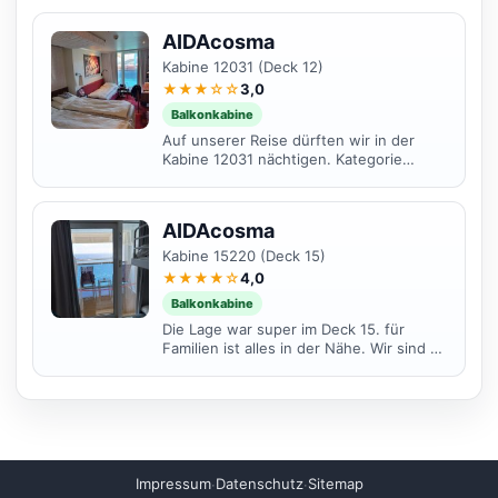
AIDAcosma
Kabine 12031 (Deck 12)
★★★☆☆
3,0
Balkonkabine
Auf unserer Reise dürften wir in der
Kabine 12031 nächtigen. Kategorie
Balkon Standard BB. Da wir auf unserer
Reise eine...
AIDAcosma
Kabine 15220 (Deck 15)
★★★★☆
4,0
Balkonkabine
Die Lage war super im Deck 15. für
Familien ist alles in der Nähe. Wir sind zu
viert und es ist etwas eng da wir bisher
nur Hotel...
Impressum
Datenschutz
Sitemap
·
·