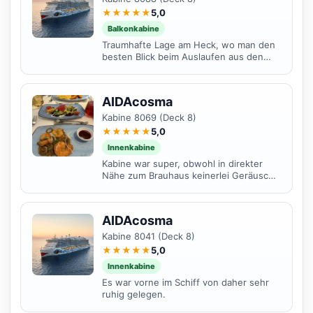
★★★★★
5,0
Balkonkabine
Traumhafte Lage am Heck, wo man den
besten Blick beim Auslaufen aus den
Häfen hatte. Während der Fahrt war es
einfach toll mit...
AIDAcosma
Kabine 8069 (Deck 8)
★★★★★
5,0
Innenkabine
Kabine war super, obwohl in direkter
Nähe zum Brauhaus keinerlei Geräusche
zu hören.
AIDAcosma
Kabine 8041 (Deck 8)
★★★★★
5,0
Innenkabine
Es war vorne im Schiff von daher sehr
ruhig gelegen.