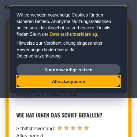
Kabinenbewertungen
/
AIDA
/
AIDAcosma
/
Balkonkabine
/
Kabine 8047
Wir verwenden notwendige Cookies für den
sicheren Betrieb. Anonyme Nutzungsstatistiken
helfen uns, das Angebot zu verbessern. Details
AIDACOSMA KABINE 8047:
finden Sie in der
Datenschutzerklärung
.
BEWERTUNG ZUR BALKONKABINE
Hinweise zur Veröffentlichung eingesandter
Bewertungen finden Sie in der
Zielgebiet: Kanaren
Datenschutzerklärung.
Nur notwendige setzen
BALKONKABINE (KABINENNUMMER: 8047)
Alle akzeptieren
★
★
★
★
★
Kabinenbewertung:
Ruhige Lage, großer Balkon
WIE HAT IHNEN DAS SCHIFF GEFALLEN?
★
★
★
★
★
Schiffsbewertung:
Alles perfekt