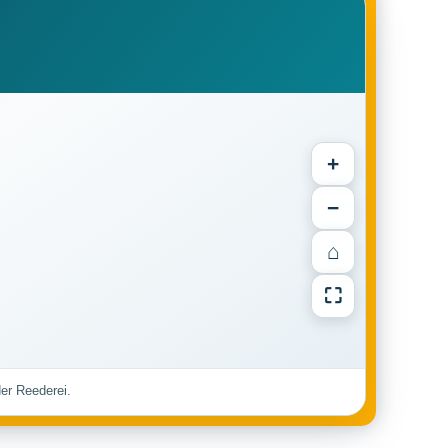
+
−
⌂
⛶
der Reederei.