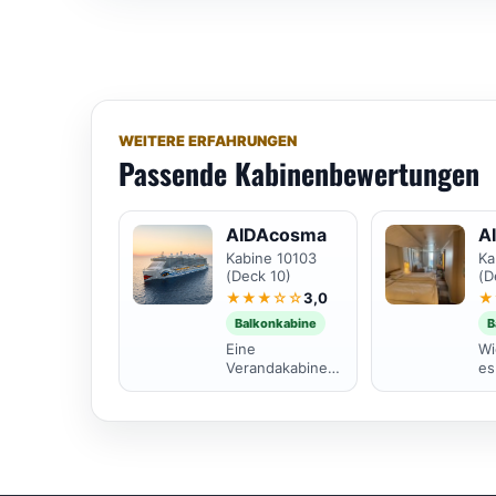
WEITERE ERFAHRUNGEN
Passende Kabinenbewertungen
AIDAcosma
A
Kabine 10103
Ka
(Deck 10)
(D
★★★☆☆
3,0
★
Balkonkabine
B
Eine
Wi
Verandakabine
es
mit einem etwas
Ge
größeren
so
Balkon.
in
Ausstattung wie
Le
jede
er
Balkonkabine.
un