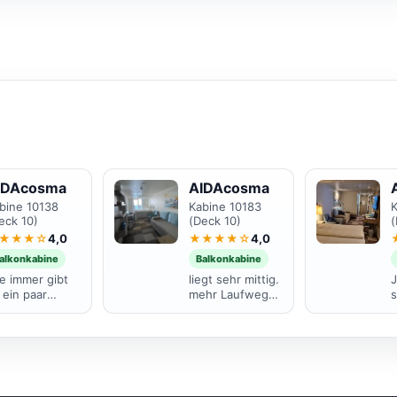
IDAcosma
AIDAcosma
bine 10138
Kabine 10183
eck 10)
(Deck 10)
(
★★★☆
4,0
★★★★☆
4,0
alkonkabine
Balkonkabine
e immer gibt
liegt sehr mittig.
J
 ein paar
mehr Laufwege
s
räusche aber
zum
K
nst war alles
Treppenhaus. ab
 Ordnung
und zu konnte
w
ider komm
man die Show
st das Bett
aus dem
A
d dann das
Theatium hören.