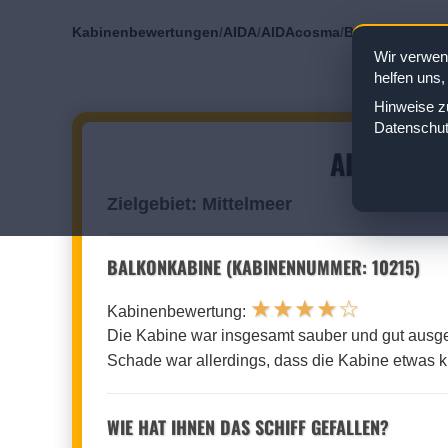
Kabinenbewertungen
/
AIDA
/
AIDAcosma
/
Balkonkabine
/
Wir verwen
helfen uns,
Hinweise zu
Datenschut
AIDACOSM
Zielgebiet: Mittelmeer
BALKONKABINE (KABINENNUMMER: 10215)
★
★
★
★
☆
Kabinenbewertung:
Die Kabine war insgesamt sauber und gut ausge
Schade war allerdings, dass die Kabine etwas kl
WIE HAT IHNEN DAS SCHIFF GEFALLEN?