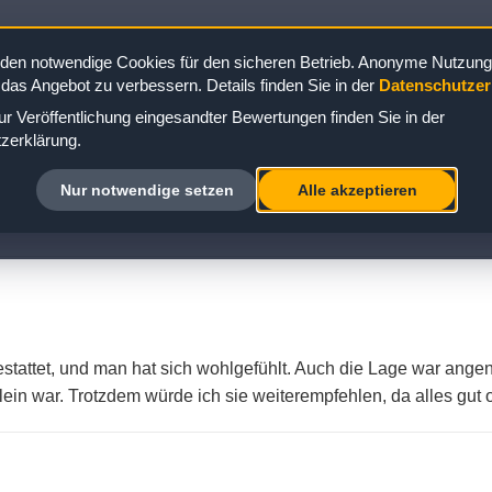
Kabine 10215
den notwendige Cookies für den sicheren Betrieb. Anonyme Nutzungs
 das Angebot zu verbessern. Details finden Sie in der
Datenschutzer
r Veröffentlichung eingesandter Bewertungen finden Sie in der
zerklärung.
A KABINE 10215: BEWERTUNG ZUR BAL
Nur notwendige setzen
Alle akzeptieren
stattet, und man hat sich wohlgefühlt. Auch die Lage war ang
ein war. Trotzdem würde ich sie weiterempfehlen, da alles gut o