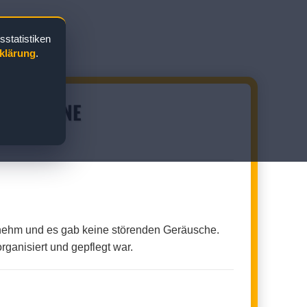
statistiken
klärung
.
KONKABINE
enehm und es gab keine störenden Geräusche.
rganisiert und gepflegt war.