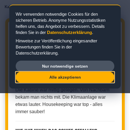
Kabinenbewertungen
/
AIDA
/
AIDAbella
/
Innenkabine
/
Kabine 7450
Wir verwenden notwendige Cookies für den
sicheren Betrieb. Anonyme Nutzungsstatistiken
helfen uns, das Angebot zu verbessern. Details
AIDABELLA KABINE 7450:
finden Sie in der
Datenschutzerklärung
.
BEWERTUNG ZUR INNENKABINE
Hinweise zur Veröffentlichung eingesandter
Bewertungen finden Sie in der
Zielgebiet: Karibik
Datenschutzerklärung.
Nur notwendige setzen
INNENKABINE (KABINENNUMMER: 7450)
Alle akzeptieren
★
★
★
★
☆
Kabinenbewertung:
Die Kabine war mittig gelegen. Von Nachbarn
bekam man nichts mit. Die Klimaanlage war
etwas lauter. Housekeeping war top - alles
immer sauber!