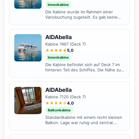
Innenkabine
Die Kabine wurde im Rahmen einer
Variobuchung zugeteilt. Es gab keine
störenden Geräusche, aber da sie auf
Deck 7 die vorderste...
AIDAbella
Kabine 7467 (Deck 7)
★★★★★
5,0
Innenkabine
Die Kabine befindet sich auf Deck 7 im
hinteren Teil des Schiffes. Die Nähe zum
Treppenhaus / zu den Aufzügen und die
kurzen Wege...
AIDAbella
Kabine 7120 (Deck 7)
★★★★☆
4,0
Balkonkabine
Standardkabine mit einem recht kleinen
Balkon. Lage war ruhig und zentral.
Leider blätterte während der ganzen
Reise Farbe vom...