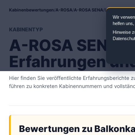
Kabinenbewertungen
/
A-ROSA
/
A-ROSA SENA
/
Balkonkabine
Wir verwen
helfen uns,
KABINENTYP
Hinweise zu
A-ROSA SENA Ba
Datenschut
Erfahrungen un
Hier finden Sie veröffentlichte Erfahrungsberichte
führen zu konkreten Kabinennummern und vollstän
Bewertungen zu Balkonk